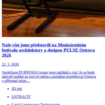
Naše vize jsme představili na Mezinárodním
festivalu architektury a designu PULSE Ostrava
2026
22. 5. 2026
Společnost PURPOSIA Group jsem zakládal s vizí, že se bude
aktivně podílet na rozvoji města a pomáhat proměňovat Ostravu
v příjemné místo…
3D tisk
ANTRACIT
Coral Construction Technologies