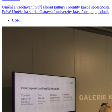
Umění a vzdělávání tvoří základ kultury i identity každé společnosti.
Právě Umělecká sbírka Ostravské univerzity krásně propojuje obojí.
CSR