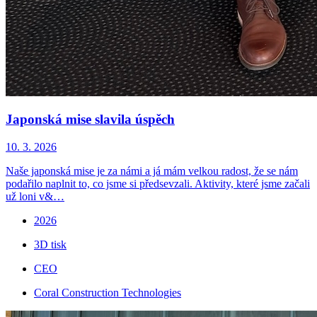
Japonská mise slavila úspěch
10. 3. 2026
Naše japonská mise je za námi a já mám velkou radost, že se nám
podařilo naplnit to, co jsme si předsevzali. Aktivity, které jsme začali
už loni v&…
2026
3D tisk
CEO
Coral Construction Technologies