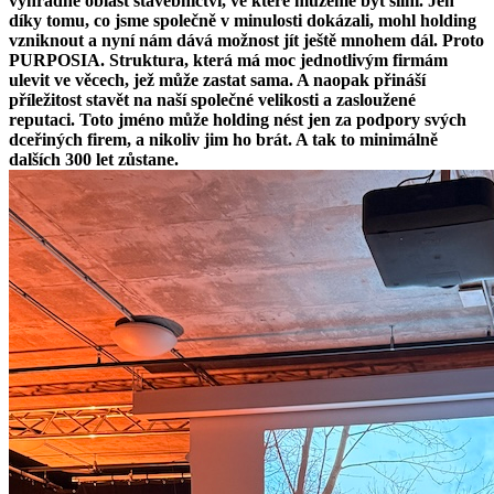
výhradně oblast stavebnictví, ve které můžeme být silní. Jen
díky tomu, co jsme společně v minulosti dokázali, mohl holding
vzniknout a nyní nám dává možnost jít ještě mnohem dál. Proto
PURPOSIA. Struktura, která má moc jednotlivým firmám
ulevit ve věcech, jež může zastat sama. A naopak přináší
příležitost stavět na naší společné velikosti a zasloužené
reputaci. Toto jméno může holding nést jen za podpory svých
dceřiných firem, a nikoliv jim ho brát. A tak to minimálně
dalších 300 let zůstane.