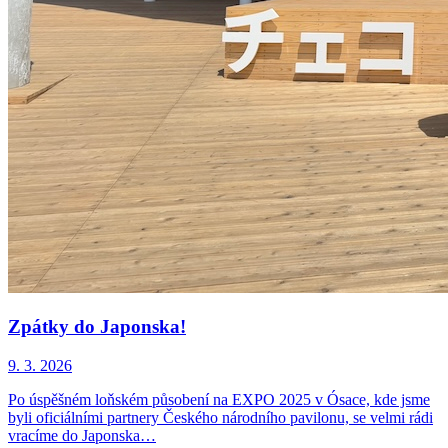
Zpátky do Japonska!
9. 3. 2026
Po úspěšném loňském působení na EXPO 2025 v Ósace, kde jsme
byli oficiálními partnery Českého národního pavilonu, se velmi rádi
vracíme do Japonska…