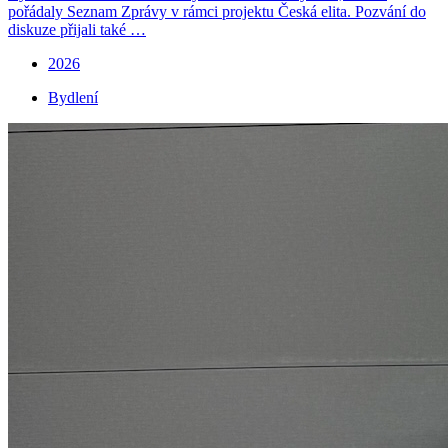
pořádaly Seznam Zprávy v rámci projektu Česká elita. Pozvání do
diskuze přijali také …
2026
Bydlení