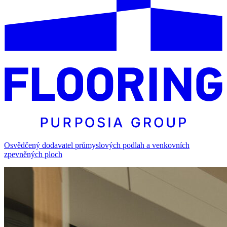
Osvědčený dodavatel průmyslových podlah a venkovních
zpevněných ploch