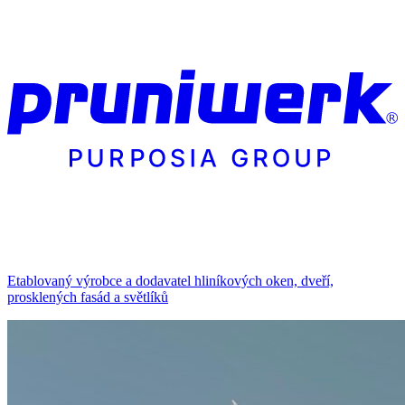
Etablovaný výrobce a dodavatel hliníkových oken, dveří,
prosklených fasád a světlíků